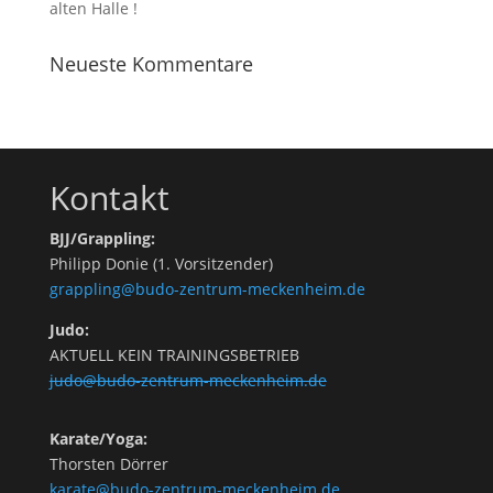
alten Halle !
Neueste Kommentare
Kontakt
BJJ/Grappling:
Philipp Donie (1. Vorsitzender)
grappling@budo-zentrum-meckenheim.de
Judo:
AKTUELL KEIN TRAININGSBETRIEB
judo@budo-zentrum-meckenheim.de
Karate/Yoga:
Thorsten Dörrer
karate@budo-zentrum-meckenheim.de