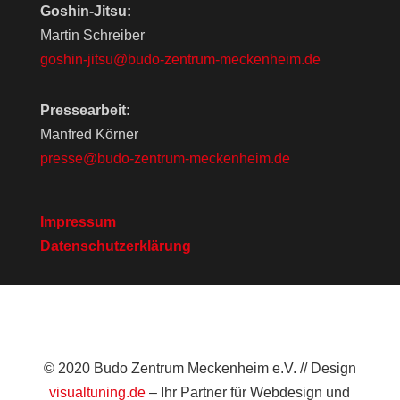
Goshin-Jitsu:
Martin Schreiber
goshin-jitsu@budo-zentrum-meckenheim.de
Pressearbeit:
Manfred Körner
presse@budo-zentrum-meckenheim.de
Impressum
Datenschutzerklärung
© 2020 Budo Zentrum Meckenheim e.V. // Design
visualtuning.de
– Ihr Partner für Webdesign und